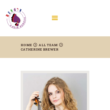
HOME
ABOUT US
HOME
ALL TEAM
PROJECTS AND
CATHERINE BREWER
CONCERTS
JOIN US
TESTIMONIALS
CONTACTS