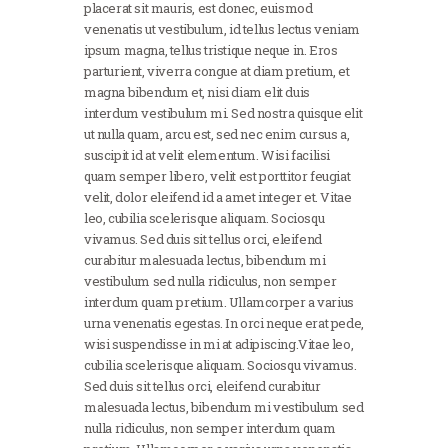
placerat sit mauris, est donec, euismod
venenatis ut vestibulum, id tellus lectus veniam
ipsum magna, tellus tristique neque in. Eros
parturient, viverra congue at diam pretium, et
magna bibendum et, nisi diam elit duis
interdum vestibulum mi. Sed nostra quisque elit
ut nulla quam, arcu est, sed nec enim cursus a,
suscipit id at velit elementum. Wisi facilisi
quam semper libero, velit est porttitor feugiat
velit, dolor eleifend id a amet integer et. Vitae
leo, cubilia scelerisque aliquam. Sociosqu
vivamus. Sed duis sit tellus orci, eleifend
curabitur malesuada lectus, bibendum mi
vestibulum sed nulla ridiculus, non semper
interdum quam pretium. Ullamcorper a varius
urna venenatis egestas. In orci neque erat pede,
wisi suspendisse in mi at adipiscing.Vitae leo,
cubilia scelerisque aliquam. Sociosqu vivamus.
Sed duis sit tellus orci, eleifend curabitur
malesuada lectus, bibendum mi vestibulum sed
nulla ridiculus, non semper interdum quam