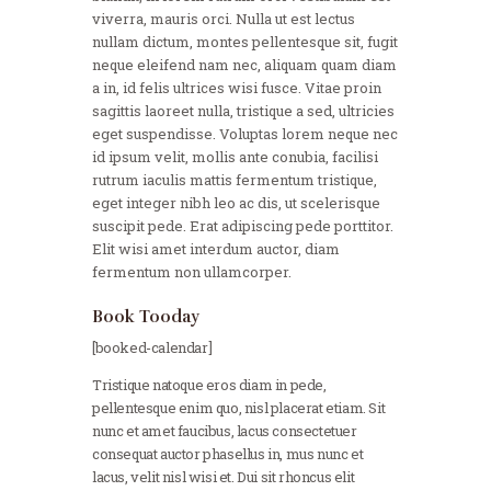
viverra, mauris orci. Nulla ut est lectus
nullam dictum, montes pellentesque sit, fugit
neque eleifend nam nec, aliquam quam diam
a in, id felis ultrices wisi fusce. Vitae proin
sagittis laoreet nulla, tristique a sed, ultricies
eget suspendisse. Voluptas lorem neque nec
id ipsum velit, mollis ante conubia, facilisi
rutrum iaculis mattis fermentum tristique,
eget integer nibh leo ac dis, ut scelerisque
suscipit pede. Erat adipiscing pede porttitor.
Elit wisi amet interdum auctor, diam
fermentum non ullamcorper.
Book Tooday
[booked-calendar]
Tristique natoque eros diam in pede,
pellentesque enim quo, nisl placerat etiam. Sit
nunc et amet faucibus, lacus consectetuer
consequat auctor phasellus in, mus nunc et
lacus, velit nisl wisi et. Dui sit rhoncus elit